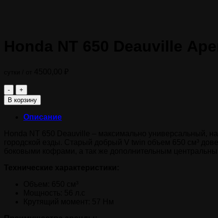
Honda NT 650 Deauville Ар
4500,00
₽
сутки / от
Количество
товара
В корзину
Honda
NT
Описание
650
Deauville
Honda NT 650 Deauville – максимально универсальный, на
Аренда
городской езды. Старый добрый V twin объем 650 см³ до
посуточная
боковыми кофрами, а так же дополнительным центральны
Технические характеристики:
Объем: 650 см³
Мощность: 56 л.с
Крутящий момент: 57 Нм